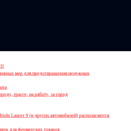
ПП
основных мер для предотвращения ненужных
нта
оду, трассе, на работу, за город
ishi Lancer 9 (и других автомобилей) располагаются
авок для фермерских товаров