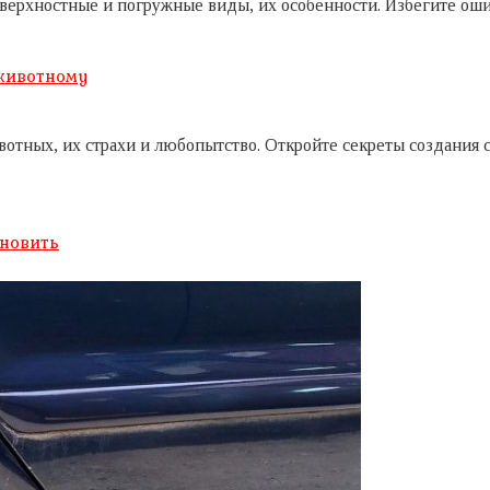
ерхностные и погружные виды, их особенности. Избегите ошиб
 животному
вотных, их страхи и любопытство. Откройте секреты создания 
ановить