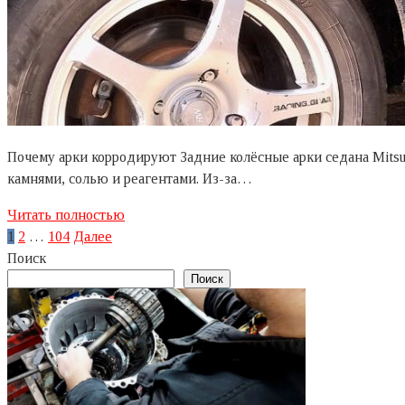
Почему арки корродируют Задние колёсные арки седана Mitsub
камнями, солью и реагентами. Из-за…
Читать полностью
Пагинация
1
2
…
104
Далее
записей
Поиск
Поиск