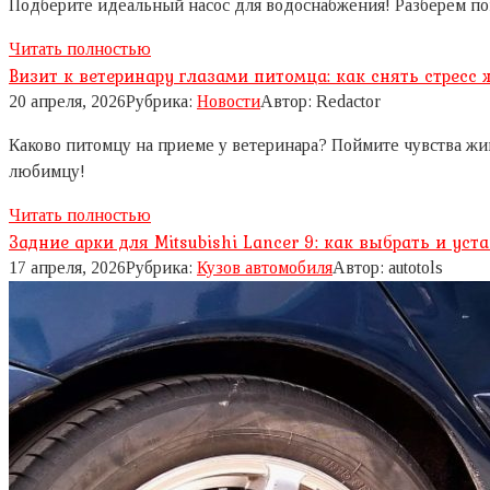
Подберите идеальный насос для водоснабжения! Разберем пов
Читать полностью
Визит к ветеринару глазами питомца: как снять стресс
20 апреля, 2026
Рубрика:
Новости
Автор:
Redactor
Каково питомцу на приеме у ветеринара? Поймите чувства жи
любимцу!
Читать полностью
Задние арки для Mitsubishi Lancer 9: как выбрать и уст
17 апреля, 2026
Рубрика:
Кузов автомобиля
Автор:
autotols