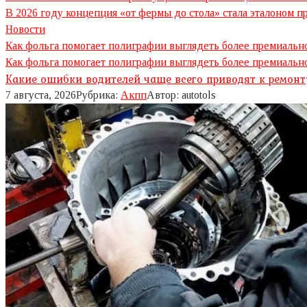
В 2026 году концепция «от фермы до стола» стала эталоном 
Новости
Как фольга помогает полиграфии выглядеть более премиальн
Как фольга помогает полиграфии выглядеть более премиально
Какие ошибки водителей чаще всего приводят к ремон
7 августа, 2026
Рубрика:
Акпп
Автор:
autotols