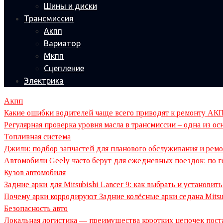
Шины и диски
Трансмиссия
Акпп
Вариатор
Мкпп
Сцепление
Электрика
Акпп
Какие ошибки водителей чаще всего приводят к ремонту АК
Регулярная проверка уровня масла в трансмиссии – одна из 
Топливная система
Джили: подбор запчастей для планового обслуживания и ремо
Автомобили Geely часто берут для ежедневных поездок: по гор
Кузов автомобиля
Задние арки для Mitsubishi Lancer 9: как выбрать и установить
Почему арки корродируют Задние колёсные арки седана Mitsub
Безопасность авто
Локальная логистика — преимущества коротких цепочек пост