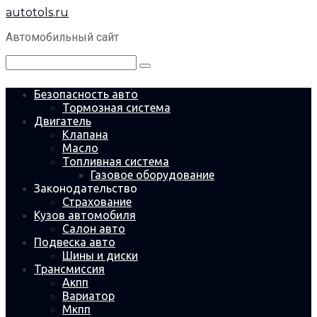
Перейти
autotols.ru
к
контенту
Автомобильный сайт
Поиск:
Безопасность авто
Тормозная система
Двигатель
Клапана
Масло
Топливная система
Газовое оборудование
Законодательство
Страхование
Кузов автомобиля
Салон авто
Подвеска авто
Шины и диски
Трансмиссия
Акпп
Вариатор
Мкпп