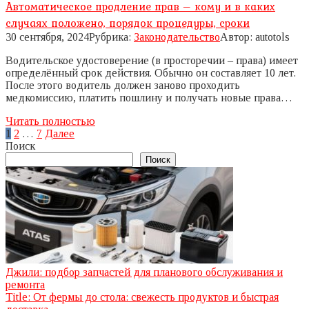
Автоматическое продление прав – кому и в каких
случаях положено, порядок процедуры, сроки
30 сентября, 2024
Рубрика:
Законодательство
Автор:
autotols
Водительское удостоверение (в просторечии – права) имеет
определённый срок действия. Обычно он составляет 10 лет.
После этого водитель должен заново проходить
медкомиссию, платить пошлину и получать новые права…
Читать полностью
Пагинация
1
2
…
7
Далее
записей
Поиск
Поиск
Джили: подбор запчастей для планового обслуживания и
ремонта
Title: От фермы до стола: свежесть продуктов и быстрая