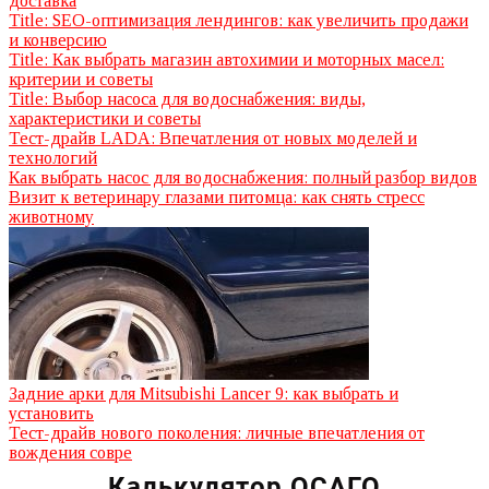
доставка
Title: SEO-оптимизация лендингов: как увеличить продажи
и конверсию
Title: Как выбрать магазин автохимии и моторных масел:
критерии и советы
Title: Выбор насоса для водоснабжения: виды,
характеристики и советы
Тест-драйв LADA: Впечатления от новых моделей и
технологий
Как выбрать насос для водоснабжения: полный разбор видов
Визит к ветеринару глазами питомца: как снять стресс
животному
Задние арки для Mitsubishi Lancer 9: как выбрать и
установить
Тест-драйв нового поколения: личные впечатления от
вождения совре