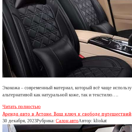
Экокожа – современный материал, который всё чаще использу
альтернативой как натуральной коже, так и текстилю….
Читать полностью
Аренда авто в Астане. Ваш ключ к свободе путешествий
30 декабря, 2023
Рубрика:
Салон авто
Автор:
kliokat