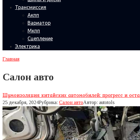
Трансмиссия
Акпп
Вариатор
Мкпп
Сцепление
Электрика
Главная
Салон авто
Шумоизоляция китайских автомобилей: прогресс и ост
25 декабря, 2024
Рубрика:
Салон авто
Автор:
autotols