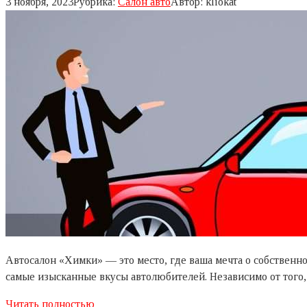
3 ноября, 2023
Рубрика:
Салон авто
Автор:
kliokat
Автосалон «Химки» — это место, где ваша мечта о собствен
самые изысканные вкусы автолюбителей. Независимо от тог
Читать полностью