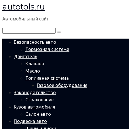
autotols.ru
Перейти
к
Автомобильный сайт
контенту
Поиск:
Безопасность авто
Тормозная система
Двигатель
Клапана
Масло
Топливная система
Газовое оборудование
Законодательство
Страхование
Кузов автомобиля
Салон авто
Подвеска авто
Шины и диски