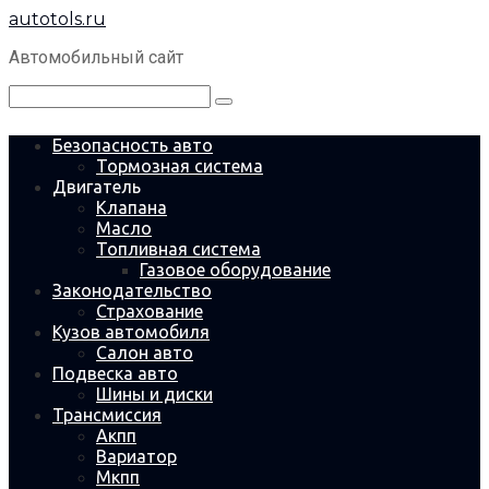
Перейти
autotols.ru
к
контенту
Автомобильный сайт
Поиск:
Безопасность авто
Тормозная система
Двигатель
Клапана
Масло
Топливная система
Газовое оборудование
Законодательство
Страхование
Кузов автомобиля
Салон авто
Подвеска авто
Шины и диски
Трансмиссия
Акпп
Вариатор
Мкпп