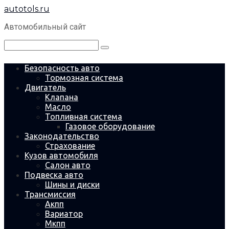
Перейти
autotols.ru
к
контенту
Автомобильный сайт
Поиск:
Безопасность авто
Тормозная система
Двигатель
Клапана
Масло
Топливная система
Газовое оборудование
Законодательство
Страхование
Кузов автомобиля
Салон авто
Подвеска авто
Шины и диски
Трансмиссия
Акпп
Вариатор
Мкпп