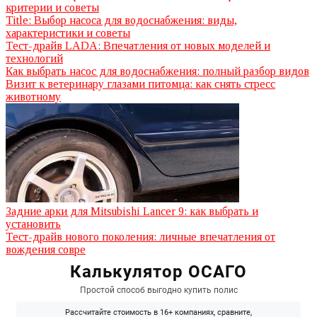
критерии и советы
Title: Выбор насоса для водоснабжения: виды,
характеристики и советы
Тест-драйв LADA: Впечатления от новых моделей и
технологий
Как выбрать насос для водоснабжения: полный разбор видов
Визит к ветеринару глазами питомца: как снять стресс
животному
Задние арки для Mitsubishi Lancer 9: как выбрать и
установить
Тест-драйв нового поколения: личные впечатления от
вождения совре