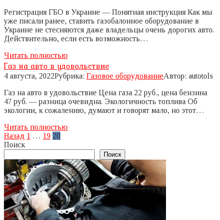
Регистрация ГБО в Украине — Понятная инструкция Как мы
уже писали ранее, ставить газобалонное оборудование в
Украине не стесняются даже владельцы очень дорогих авто.
Действительно, если есть возможность…
Читать полностью
Газ на авто в удовольствие
4 августа, 2022
Рубрика:
Газовое оборудование
Автор:
autotols
Газ на авто в удовольствие Цена газа 22 руб., цена бензина
47 руб. — разница очевидна. Экологичность топлива Об
экологии, к сожалению, думают и говорят мало, но этот…
Читать полностью
Пагинация
Назад
1
…
19
20
записей
Поиск
Поиск