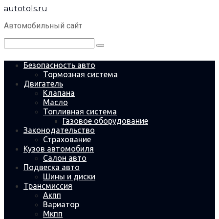
Перейти
autotols.ru
к
контенту
Автомобильный сайт
Поиск:
Безопасность авто
Тормозная система
Двигатель
Клапана
Масло
Топливная система
Газовое оборудование
Законодательство
Страхование
Кузов автомобиля
Салон авто
Подвеска авто
Шины и диски
Трансмиссия
Акпп
Вариатор
Мкпп