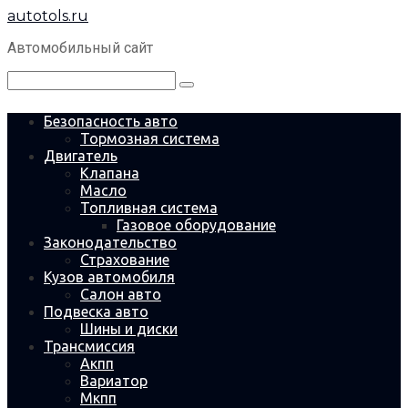
Перейти
autotols.ru
к
контенту
Автомобильный сайт
Поиск:
Безопасность авто
Тормозная система
Двигатель
Клапана
Масло
Топливная система
Газовое оборудование
Законодательство
Страхование
Кузов автомобиля
Салон авто
Подвеска авто
Шины и диски
Трансмиссия
Акпп
Вариатор
Мкпп