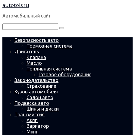
Перейти
autotols.ru
к
контенту
Автомобильный сайт
Поиск:
Безопасность авто
Тормозная система
Двигатель
Клапана
Масло
Топливная система
Газовое оборудование
Законодательство
Страхование
Кузов автомобиля
Салон авто
Подвеска авто
Шины и диски
Трансмиссия
Акпп
Вариатор
Мкпп