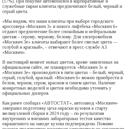
(17%). При покупке автомобилей в корпоративные и
служебные парки клиенты предпочитают белый, черный и
серый цвета.
«Мы видим, что наши клиенты при выборе городского
кроссовера «Москвич 3» и нового лифтбека «Москвич 6»
отдают предпочтение более спокойным и нейтральным
цветам – серому, черному, белому. Для электромобиля
«Москвич 3е» клиенты выбирают более смелые цвета —
голубой и красный», – отмечают в пресс-службе АЗ
«Москвич».
В настоящий момент новых цветов, кроме заявленных на
официальном сайте, не планируется. «Москвич 3» и
«Москвич 3е» производится в пяти цветах – белый, черный,
серый, голубой, красный. «Москвич 6» можно приобрести в
белом, черном, сером, красном и синем цветах. Наличие
конкретных моделей и цветов необходимо уточнять у
официальных дилеров.
Как ранее сообщал «АВТОСТАТ», автозавод «Москвич»
завершил подготовку цеха окраски кузовов к старту
мелкоузловой сборки в 2024 году – по результатам
внутренних и внешних лабораторных тестов качество
окрашенного на заводе кузова подтверждено. Помимо
кузовов предприятие планирует самостоятельно окрашивать