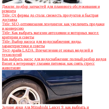
Джили: подбор запчастей для планового обслуживания и
ремонта
Title: От фермы до стола: свежесть продуктов и быстрая
доставка
Title: SEO-оптимизация лендингов: как увеличить продажи
и конверсию
Title: Как выбрать магазин автохимии и моторных масел:
критерии и советы
Title: Выбор насоса для водоснабжения: виды,
характеристики и советы
Тест-драйв LADA: Впечатления от новых моделей и
технологий
Как выбрать насос для водоснабжения: полный разбор видов
Визит к ветеринару глазами питомца: как снять стресс
животному
Задние арки для Mitsubishi Lancer 9: как выбрать и