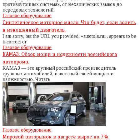
противоугонных системах, от механических замков до
передовых технологий,
Газовое оборудование
Синтетическое моторное масло: Что будет, если залить
в изношенный двигатель.
I am sorry, but the URL you provided, «autotols.ru», appears to be
incorrect or
Газовое оборудование
КАМАЗ: Обзор мощи и надежности российского
автопрома.
КАМАЗ — это крупный российский производитель
грузовых автомобилей, известный своей мощью и
надежностью. Читать
Газовое оборудование
Мировой авторынок в августе вырос на 7%