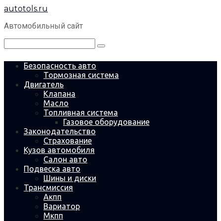
Перейти
autotols.ru
к
контенту
Автомобильный сайт
Поиск:
Безопасность авто
Тормозная система
Двигатель
Клапана
Масло
Топливная система
Газовое оборудование
Законодательство
Страхование
Кузов автомобиля
Салон авто
Подвеска авто
Шины и диски
Трансмиссия
Акпп
Вариатор
Мкпп