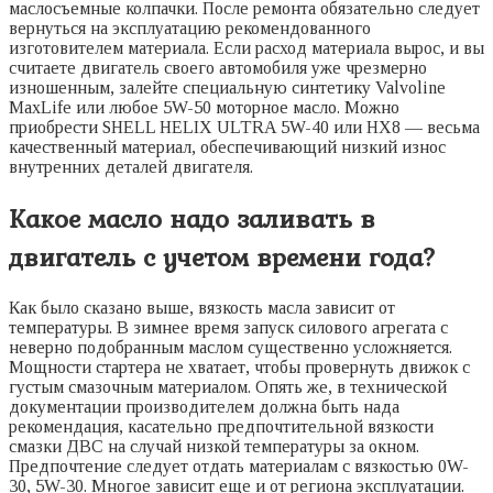
маслосъемные колпачки. После ремонта обязательно следует
вернуться на эксплуатацию рекомендованного
изготовителем материала. Если расход материала вырос, и вы
считаете двигатель своего автомобиля уже чрезмерно
изношенным, залейте специальную синтетику Valvoline
MaxLife или любое 5W-50 моторное масло. Можно
приобрести SHELL HELIX ULTRA 5W-40 или HX8 — весьма
качественный материал, обеспечивающий низкий износ
внутренних деталей двигателя.
Какое масло надо заливать в
двигатель с учетом времени года?
Как было сказано выше, вязкость масла зависит от
температуры. В зимнее время запуск силового агрегата с
неверно подобранным маслом существенно усложняется.
Мощности стартера не хватает, чтобы провернуть движок с
густым смазочным материалом. Опять же, в технической
документации производителем должна быть нада
рекомендация, касательно предпочтительной вязкости
смазки ДВС на случай низкой температуры за окном.
Предпочтение следует отдать материалам с вязкостью 0W-
30, 5W-30. Многое зависит еще и от региона эксплуатации.