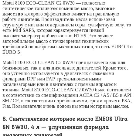
Motul 8100 ECO-CLEAN C2 0W30 — полностью
синтетическое топливоэкономичное масло,
высокое
качество
которого эффективно влияет на правильную
работу двигателя. Производитель масла использовал
структуру с низким содержанием серы, сульфатную золу, то
есть Mid-SAPS, которая характеризуется низкой
высокотемпературной вязкостью HTHS. Это лучшее
автомобильное масло с точки зрения технических
требований по выбросам выхлопных газов, то есть EURO 4 и
EURO 5.
Motul 8100 ECO-CLEAN C2 0W30 предназначено как для
бензиновых, так и для дизельных двигателей. Кроме того,
оно успешно используется в двигателях с сажевыми
фильтрами DPF или FAP, трехкомпонентными
катализаторами или в двигателях с прямым впрыском
топлива. Motul 8100 ECO-CLEAN C2 0W30 было изготовлен
в соответствии со спецификациями ACEA C2 / A5 / B5 и API
SM / CF, в соответствии с требованиями, среди прочего PSA,
Fiat. Пользователи очень довольны этим моторным маслом.
8. Синтетическое моторное масло ENEOS Ultra
SN 5W30, 4 л — улучшенная формула
смазочных жидкостей