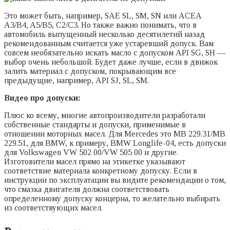
Это может быть, например, SAE SL, SM, SN или ACEA
A3/B4, A5/B5, C2/C3. Но также важно понимать, что в
автомобиль выпущенный несколько десятилетий назад
рекомендованным считается уже устаревший допуск. Вам
совсем необязательно искать масло с допуском API SG, SH —
выбор очень небольшой. Будет даже лучше, если в движок
залить материал с допуском, покрывающим все
предыдущие, например, API SJ, SL, SM.
Видео про допуски:
Плюс ко всему, многие автопроизводители разработали
собственные стандарты и допуски, применимые в
отношении моторных масел. Для Mercedes это MB 229.31/MB
229.51, для BMW, к примеру, BMW Longlife-04, есть допуски
для Volkswagen VW 502 00/VW 505 00 и другие.
Изготовители масел прямо на этикетке указывают
соответствие материала конкретному допуску. Если в
инструкции по эксплуатации вы видите рекомендации о том,
что смазка двигателя должна соответствовать
определенному допуску концерна, то желательно выбирать
из соответствующих масел.