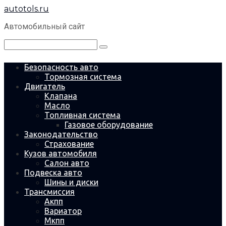
Перейти
autotols.ru
к
контенту
Автомобильный сайт
Поиск:
Безопасность авто
Тормозная система
Двигатель
Клапана
Масло
Топливная система
Газовое оборудование
Законодательство
Страхование
Кузов автомобиля
Салон авто
Подвеска авто
Шины и диски
Трансмиссия
Акпп
Вариатор
Мкпп