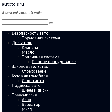
Перейти
autotols.ru
к
контенту
Автомобильный сайт
Поиск:
Безопасность авто
Тормозная система
Двигатель
Клапана
Масло
Топливная система
Газовое оборудование
Законодательство
Страхование
Кузов автомобиля
Салон авто
Подвеска авто
Шины и диски
Трансмиссия
Акпп
Вариатор
Мкпп