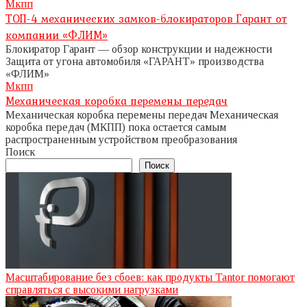
Мкпп
ТОП-4 механических замков-блокираторов Гарант от
компании «ФЛИМ»
Блокиратор Гарант — обзор конструкции и надежности
Защита от угона автомобиля «ГАРАНТ» производства
«ФЛИМ»
Мкпп
Механическая коробка перемены передач
Механическая коробка перемены передач Механическая
коробка передач (МКПП) пока остается самым
распространенным устройством преобразования
Поиск
Поиск
Масштабирование без сбоев: как продукты Tantor помогают
справляться с высокими нагрузками