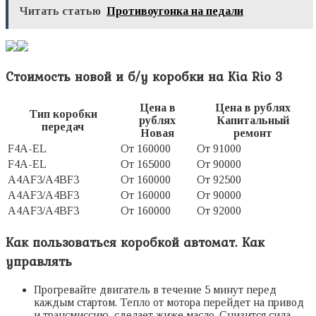
Читать статью
Противоугонка на педали
Стоимость новой и б/у коробки на Kia Rio 3
Цена в
Цена в рублях
Тип коробки
рублях
Капитальный
передач
Новая
ремонт
F4A-EL
От 160000
От 91000
F4A-EL
От 165000
От 90000
A4AF3/A4BF3
От 160000
От 92500
A4AF3/A4BF3
От 160000
От 90000
A4AF3/A4BF3
От 160000
От 92000
Как пользоваться коробкой автомат. Как
управлять
Прогревайте двигатель в течение 5 минут перед
каждым стартом. Тепло от мотора перейдет на привод
и трансмиссию, сделает жиже масло. Снизится сила