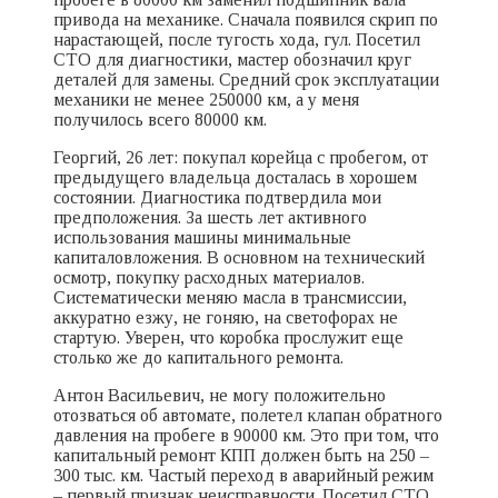
привода на механике. Сначала появился скрип по
нарастающей, после тугость хода, гул. Посетил
СТО для диагностики, мастер обозначил круг
деталей для замены. Средний срок эксплуатации
механики не менее 250000 км, а у меня
получилось всего 80000 км.
Георгий, 26 лет: покупал корейца с пробегом, от
предыдущего владельца досталась в хорошем
состоянии. Диагностика подтвердила мои
предположения. За шесть лет активного
использования машины минимальные
капиталовложения. В основном на технический
осмотр, покупку расходных материалов.
Систематически меняю масла в трансмиссии,
аккуратно езжу, не гоняю, на светофорах не
стартую. Уверен, что коробка прослужит еще
столько же до капитального ремонта.
Антон Васильевич, не могу положительно
отозваться об автомате, полетел клапан обратного
давления на пробеге в 90000 км. Это при том, что
капитальный ремонт КПП должен быть на 250 –
300 тыс. км. Частый переход в аварийный режим
– первый признак неисправности. Посетил СТО,