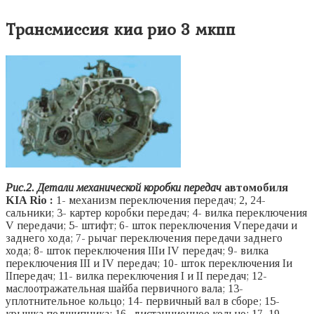
Трансмиссия киа рио 3 мкпп
Рис.2. Детали механической коробки передач
автомобиля
KIA Rio
:
1- механизм переключения передач; 2, 24-
сальники; 3- картер коробки передач; 4- вилка переключения
V передачи; 5- штифт; 6- шток переключения Vпередачи и
заднего хода; 7- рычаг переключения передачи заднего
хода; 8- шток переключения IIIи IV передач; 9- вилка
переключения III и IV передач; 10- шток переключения Iи
IIпередач; 11- вилка переключения I и II передач; 12-
маслоотражательная шайба первичного вала; 13-
уплотнительное кольцо; 14- первичный вал в сборе; 15-
крышка подшипника; 16- дистанционное кольцо; 17, 19-