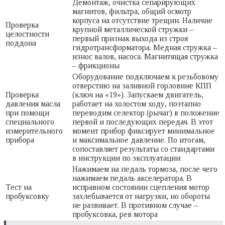
Демонтаж, очистка сепарирующих
магнитов, фильтра, общий осмотр
корпуса на отсутствие трещин. Наличие
Проверка
крупной металлической стружки –
целостности
первый признак выхода из строя
поддона
гидротрансформатора. Медная стружка –
износ валов, насоса. Магнитящая стружка
– фрикционы
Оборудование подключаем к резьбовому
отверстию на заливной горловине КПП
Проверка
(ключ на «19»). Запускаем двигатель,
давления масла
работает на холостом ходу, поэтапно
при помощи
переводим селектор (рычаг) в положение
специального
первой и последующих передач. В этот
измерительного
момент прибор фиксирует минимальное
прибора
и максимальное давление. По итогам,
сопоставляет результаты со стандартами
в инструкции по эксплуатации
Нажимаем на педаль тормоза, после чего
нажимаем педаль акселератора. В
Тест на
исправном состоянии сцепления мотор
пробуксовку
захлебывается от нагрузки, но обороты
не развивает. В противном случае –
пробуксовка, рев мотора