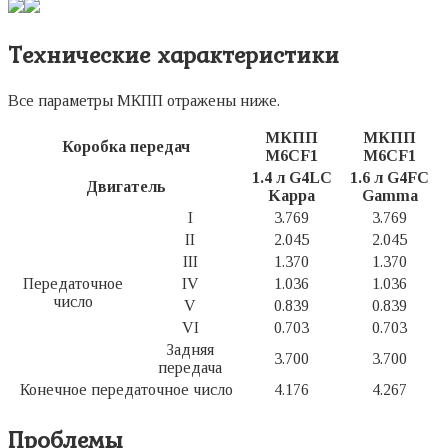
Технические характеристики
Все параметры МКПП отражены ниже.
МКПП
МКПП
Коробка передач
M6CF1
M6CF1
1.4 л G4LC
1.6 л G4FC
Двигатель
Kappa
Gamma
I
3.769
3.769
II
2.045
2.045
III
1.370
1.370
Передаточное
IV
1.036
1.036
число
V
0.839
0.839
VI
0.703
0.703
Задняя
3.700
3.700
передача
Конечное передаточное число
4.176
4.267
Проблемы