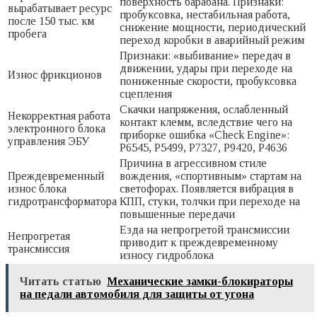
поверхность барабана. Признаки:
вырабатывает ресурс
пробуксовка, нестабильная работа,
после 150 тыс. км
снижение мощности, периодический
пробега
переход коробки в аварийный режим
Признаки: «выбивание» передач в
движении, удары при переходе на
Износ фрикционов
пониженные скорости, пробуксовка
сцепления
Скачки напряжения, ослабленный
Некорректная работа
контакт клемм, вследствие чего на
электронного блока
приборке ошибка «Check Engine»:
управления ЭБУ
P6545, P5499, P7327, P9420, P4636
Причина в агрессивном стиле
Преждевременный
вождения, «спортивным» стартам на
износ блока
светофорах. Появляется вибрация в
гидротрансформатора
КПП, стуки, толчки при переходе на
повышенные передачи
Езда на непрогретой трансмиссии
Непрогретая
приводит к преждевременному
трансмиссия
износу гидроблока
Читать статью
Механические замки-блокираторы
на педали автомобиля для защиты от угона