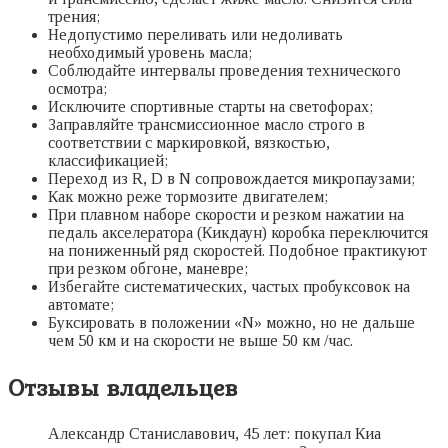
трения;
Недопустимо переливать или недоливать
необходимый уровень масла;
Соблюдайте интервалы проведения технического
осмотра;
Исключите спортивные старты на светофорах;
Заправляйте трансмиссионное масло строго в
соответствии с маркировкой, вязкостью,
классификацией;
Переход из R, D в N сопровождается микропаузами;
Как можно реже тормозите двигателем;
При плавном наборе скорости и резком нажатии на
педаль акселератора (Кикдаун) коробка переключится
на пониженный ряд скоростей. Подобное практикуют
при резком обгоне, маневре;
Избегайте систематических, частых пробуксовок на
автомате;
Буксировать в положении «N» можно, но не дальше
чем 50 км и на скорости не выше 50 км /час.
Отзывы владельцев
Александр Станиславович, 45 лет: покупал Киа