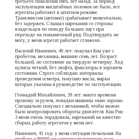
третьего поколения пять лет назад. За период
эксплуатации масштабных поломок не было, все
агрегаты работают в штатном режиме.
Трансмиссия (автомат) срабатывает моментально,
без задержек. Слышал нарекания со стороны
владельцев по поводу больших пауз при
переходе на повышенный ряд. Подтвердить не
могу, у меня агрегат работает сглажено.
Василий Иванович, 40 лет: покупал Киа уже с
пробегом, механика, машине семь лет. Возраст
большой, но состояние на твердую четверку. Ход
кулисы четкий, без люфта, фиксаторы в хорошем
состоянии. Строго соблюдаю интервалы
проведения осмотра, покупаю масла, марки
которых указаны в руководстве по эксплуатации.
Геннадий Михайлович, 39 лет: много времени
провожу за рулем, повадки машины знаю хорошо.
Специально покупал с механикой, чтобы можно
было контролировать обороты двигателя. Киа Рио
3 меня очень порадовала, нареканий на качество
сборки, работу агрегатов у меня нет.
Иванович, 41 год: у меня ситуация печальная. На
пробеге в 80000 км заменил подшипник вала