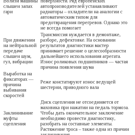
Вблизи машины
поверхности. Ряд европейских
слышен запах
автопроизводителей устанавливают
гари
радиаторы – охладители на аналогии с
автоматическим типом для
предотвращения перегревов. Однако это
не всегда помогает
Трансмиссия нуждается в демонтаже,
При движении
разборе, дефектовке. На основании
на нейтральной
результатов диагностики мастер
передаче
принимает решение о целесообразности
слышен шум,
дальнейшего использования агрегата.
гул, вибрации
Износ роликовых подшипников — частая
причина появления шума
Выработка на
фиксаторах —
Реже констатируют износ ведущей
причина
шестерни, приводного вала
выбивания
скоростей
Диск сцепления не отсоединяется от
маховика при нажатии на педаль тормоза.
Заклинивание
Чтобы дать окончательное заключение
муфты
необходимо провести диагностику,
сцепления
разобрать на составные элементы.
Растяжение троса – также одна из причин
заклинивания