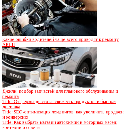
Какие ошибки водителей чаще всего приводят к ремонту
АКПП
Джили: подбор запчастей для планового обслуживания и
ремонта
Title: От фермы до стола: свежесть продуктов и быстрая
доставка
Title: SEO-оптимизация лендингов: как увеличить продажи
и конверсию
Title: Как выбрать магазин автохимии и моторных масел:
критерии и советы