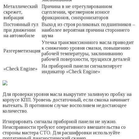
Металлический
Причина в не отрегулированном
скрежет,
сцеплении, чрезмерном износе
вибрация
фрикционов, синхронизаторов
Постоянный гул
Выход из строя роликовых подшипников –
при движении
наиболее вероятная причина стороннего
на автомобиле
шума
Утечка трансмиссионного масла приводит
к снижению уровня смазки, повышению
Разгерметизация
рабочей температуры, заклиниванию
рабочей поверхности, трущихся деталей
На приборной панели сигнализирует
«Check Engine»
индикатор «Check Engine»
Для проверки уровня масла выкрутите заливную пробку на
корпусе КПП. Уровень достаточный, если смазка начинает
вытекать. В противном случае восполняем недостающее
количество.
Игнорировать сигналы приборной панели не нужно.
Неисправности требуют оперативного вмешательства со
стороны мастера СТО. Для расшифровки используйте
портативный диагностический сканер.