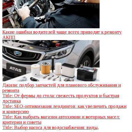
Какие ошибки водителей чаще всего приводят к ремонту
АКПП
Джили: подбор запчастей для планового обслуживания и
ремонта
Title: От фермы до стола: свежесть продуктов и быстрая
доставка
Title: SEO-оптимизация лендингов: как увеличить продажи
и конверсию
Title: Как выбрать магазин автохимии и моторных масел:
критерии и советы
Title: Выбор насоса для водоснабжения: виды,