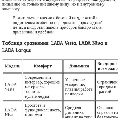
внимание не только внешнему виду, но и внутреннему
комфорту.
Водительское кресло с боковой поддержкой и
подогревом особенно порадовало в прохладный
день, а цифровая панель приборов быстро стала
привычной и удобной.
Таблица сравнения: LADA Vesta, LADA Niva и
LADA Largus
Внедорож
Модель
Комфорт
Динамика
возможно
Современный
Уверенное
интерьер, хорошие
Ограниче
LADA
ускорение,
материалы,
городом и
Vesta
плавная работа
развитая
трассой
подвески
мультимедиа
Простота и
Средняя
Отлично
LADA
функциональность,
динамика,
справляетс
Niva
минимум
акцент на тягу
бездорожь