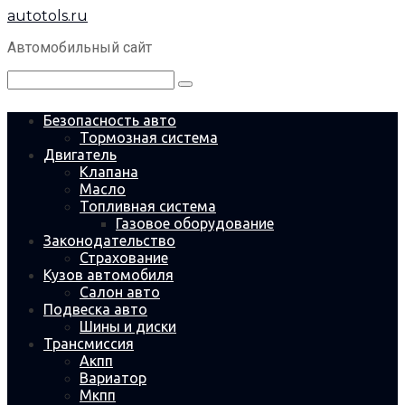
Перейти
autotols.ru
к
контенту
Автомобильный сайт
Поиск:
Безопасность авто
Тормозная система
Двигатель
Клапана
Масло
Топливная система
Газовое оборудование
Законодательство
Страхование
Кузов автомобиля
Салон авто
Подвеска авто
Шины и диски
Трансмиссия
Акпп
Вариатор
Мкпп