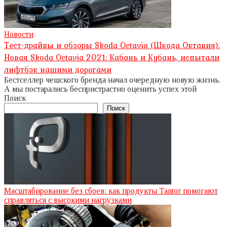
Новости
Тест-драйвы и обзоры Skoda Octavia (Шкода Октавия).
Новая Skoda Octavia 2021: Кабань и Кубань, испытали
лифтбэк нашими дорогами
Бестселлер чешского бренда начал очередную новую жизнь.
А мы постарались беспристрастно оценить успех этой
Поиск
Поиск
Масштабирование без сбоев: как продукты Tantor помогают
справляться с высокими нагрузками