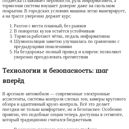
Подвеска сглаживает неровности, руль информативен, а
тормозная система внушает доверие даже на скользком
покрытии. В городских условиях машина легко маневрирует,
а на трассе уверенно держит курс.
Разгон с места плавный, без рывков
В поворотах кузов остаётся устойчивым
Тормоза работают чётко, педаль информативна
Шумоизоляция заметно улучшилась по сравнению с
предыдущими поколениями
На бездорожье полный привод и клиренс позволяют
уверенно преодолевать препятствия
Технологии и безопасность: шаг
вперёд
В арсенале автомобиля — современные электронные
ассистенты, системы контроля слепых зон, камеры кругового
обзора и адаптивный круиз-контроль. Всё это делает
поездки не только комфортнее, но и безопаснее. Особенно
приятно, что подобные опции теперь доступны в сегменте,
который традиционно считался бюджетным.