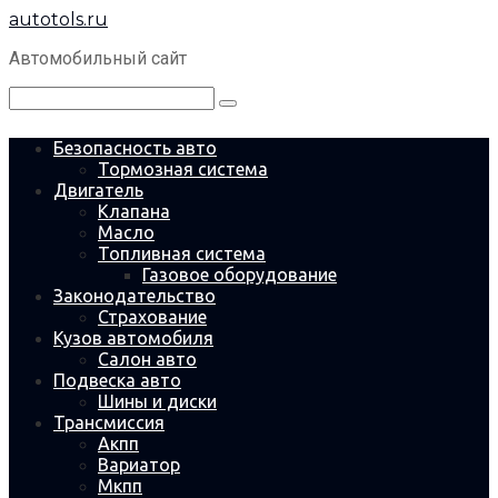
Перейти
autotols.ru
к
контенту
Автомобильный сайт
Поиск:
Безопасность авто
Тормозная система
Двигатель
Клапана
Масло
Топливная система
Газовое оборудование
Законодательство
Страхование
Кузов автомобиля
Салон авто
Подвеска авто
Шины и диски
Трансмиссия
Акпп
Вариатор
Мкпп