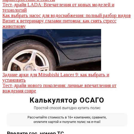
Тест-драйв LADA: Впечатления от новых моделей и
технологий
Как выбрать насос для водоснабжения: полный разбор видов
Визит к ветеринару глазами питомца: как снять стресс
животному
Задние арки для Mitsubishi Lancer 9: как выбрать и
установить
Тест-драйв нового поколения: личные впечатления от
вождения совре