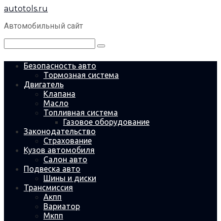
Перейти
autotols.ru
к
контенту
Автомобильный сайт
Поиск:
Безопасность авто
Тормозная система
Двигатель
Клапана
Масло
Топливная система
Газовое оборудование
Законодательство
Страхование
Кузов автомобиля
Салон авто
Подвеска авто
Шины и диски
Трансмиссия
Акпп
Вариатор
Мкпп