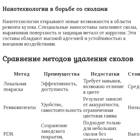
Нанотехнологии в борьбе со сколами
Нанотехнологии открывают новые возможности в области
ремонта кузова. Специальные наносоставы заполняют сколы,
выравнивая поверхность и защищая металл от коррозии. Эти
составы обладают высокой адгезией и устойчивостью к
внешним воздействиям.
Сравнение методов удаления сколов
Метод
Преимущества
Недостатки
Стои
Требует навыков,
Локальная
Эффективность,
возможно отличие
Сред
покраска
доступность
в цвете
Результат зависит
Удобство,
от аккуратности,
Ремкомплекты
Низк
самостоятельность
ограниченная
цветовая гамма
Подходит только
Сохранение
для небольших
заводского
PDR
сколов без
Высо
покрытия,
повреждения