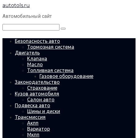
Перейти
autotols.ru
к
контенту
Автомобильный сайт
Поиск:
Безопасность авто
Тормозная система
Двигатель
Клапана
Масло
Топливная система
Газовое оборудование
Законодательство
Страхование
Кузов автомобиля
Салон авто
Подвеска авто
Шины и диски
Трансмиссия
Акпп
Вариатор
Мкпп