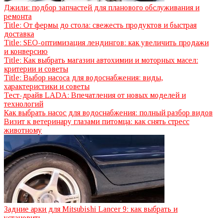
Джили: подбор запчастей для планового обслуживания и
ремонта
Title: От фермы до стола: свежесть продуктов и быстрая
доставка
Title: SEO-оптимизация лендингов: как увеличить продажи
и конверсию
Title: Как выбрать магазин автохимии и моторных масел:
критерии и советы
Title: Выбор насоса для водоснабжения: виды,
характеристики и советы
Тест-драйв LADA: Впечатления от новых моделей и
технологий
Как выбрать насос для водоснабжения: полный разбор видов
Визит к ветеринару глазами питомца: как снять стресс
животному
Задние арки для Mitsubishi Lancer 9: как выбрать и
установить