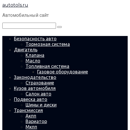
Перейти
autotols.ru
к
контенту
Автомобильный сайт
Поиск:
Безопасность авто
Тормозная система
Двигатель
Клапана
Масло
Топливная система
Газовое оборудование
Законодательство
Страхование
Кузов автомобиля
Салон авто
Подвеска авто
Шины и диски
Трансмиссия
Акпп
Вариатор
Мкпп