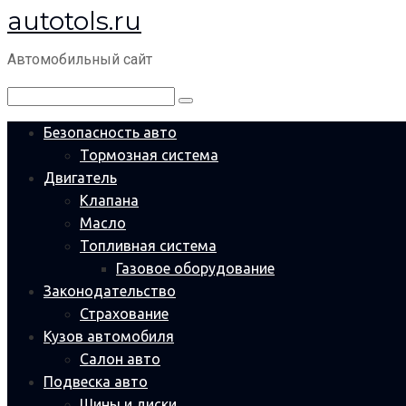
autotols.ru
Перейти
к
Автомобильный сайт
контенту
Поиск:
Безопасность авто
Тормозная система
Двигатель
Клапана
Масло
Топливная система
Газовое оборудование
Законодательство
Страхование
Кузов автомобиля
Салон авто
Подвеска авто
Шины и диски