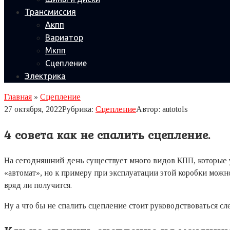
Трансмиссия
Акпп
Вариатор
Мкпп
Сцепление
Электрика
Главная
»
Сцепление
27 октября, 2022
Рубрика:
Сцепление
Автор:
autotols
4 совета как не спалить сцепление.
На сегодняшний день существует много видов КПП, которые у
«автомат», но к примеру при эксплуатации этой коробки можно
вряд ли получится.
Ну а что бы не спалить сцепление стоит руководствоваться 