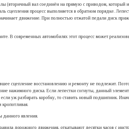
ы (вторичный вал соединён на прямую с приводом, который ид
даль сцепления процесс выполняется в обратном порядке. Лепе
 начинает движение. При полностью отжатой педали диск прижа
нте. В современных автомобилях этот процесс может реализов
евшее сцепление восстановлению и ремонту не подлежит. Поэт
яние нажимного диска. Если лепестки согнуты, данный элемент
если уж разбирать коробку, то ставить новый подшипник. Инач
и кропотливая.
ы данного явления.
равила дорожного движения, откатывают десятки часов с инстр