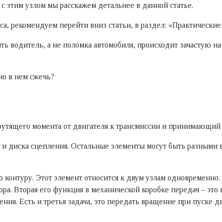
 с этим узлом мы расскажем детальнее в данной статье.
оса, рекомендуем перейти вниз статьи, в раздел: «Практические
ь водитель, а не поломка автомобиля, происходит зачастую на
но в нем сжечь?
рутящего момента от двигателя к трансмиссии и принимающий 
 и диска сцепления. Остальные элементы могут быть разными в
по контуру. Этот элемент относится к двум узлам одновременно
тора. Вторая его функция в механической коробке передач – э
я. Есть и третья задача, это передать вращение при пуске дви