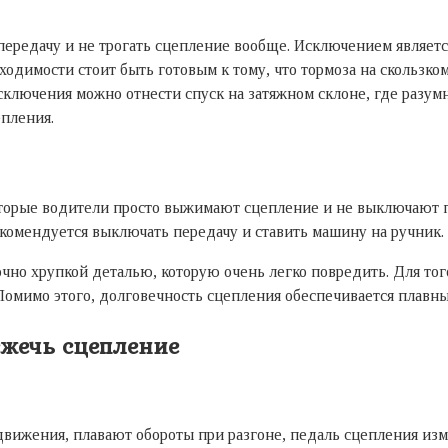
редачу и не трогать сцепление вообще. Исключением является
ходимости стоит быть готовым к тому, что тормоза на скользко
исключения можно отнести спуск на затяжном склоне, где разу
пления.
орые водители просто выжимают сцепление и не выключают пе
екомендуется выключать передачу и ставить машину на ручник.
очно хрупкой деталью, которую очень легко повредить. Для то
омимо этого, долговечность сцепления обеспечивается плавны
сжечь сцепление
движения, плавают обороты при разгоне, педаль сцепления изме