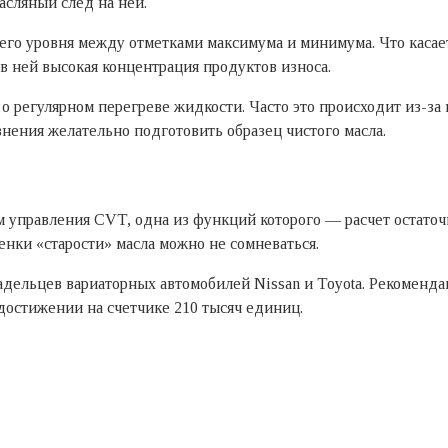
асляный след на ней.
го уровня между отметками максимума и минимума. Что касаетс
 в ней высокая концентрация продуктов износа.
 о регулярном перегреве жидкости. Часто это происходит из-з
внения желательно подготовить образец чистого масла.
управления CVT, одна из функций которого — расчет остаточн
енки «старости» масла можно не сомневаться.
ладельцев вариаторных автомобилей Nissan и Toyota. Рекоменда
достижении на счетчике 210 тысяч единиц.