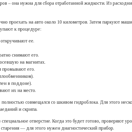
тров – она нужна для сбора отработанной жидкости. Из расходн
 проехать на авто около 10 километров. Затем паркуют машину
тупают к процедуре:
 откручивают ее.
атно снимают его.
осевшую на магнитах.
 промывают его.
плообменником).
лен в поддоне).
ают их на место.
в полностью совмещался со шкивом гидроблока. Для этого нес
заеданий и скрипа.
специальное отверстие. Когда это будет готово, проверяют у
 старения — для этого нужен диагностический прибор.