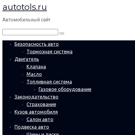
autotols.ru
Перейти
к
Автомобильный сайт
контенту
Поиск:
Безопасность авто
Тормозная система
Двигатель
Клапана
Масло
Топливная система
Газовое оборудование
Законодательство
Страхование
Кузов автомобиля
Салон авто
Подвеска авто
Шины и диски