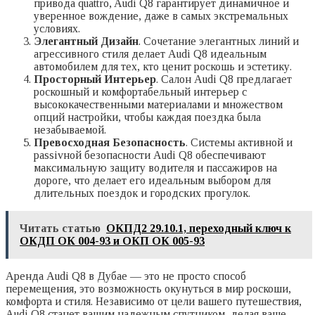
привода quattro, Audi Q8 гарантирует динамичное и
уверенное вождение, даже в самых экстремальных
условиях.
Элегантный Дизайн
. Сочетание элегантных линий и
агрессивного стиля делает Audi Q8 идеальным
автомобилем для тех, кто ценит роскошь и эстетику.
Просторный Интерьер
. Салон Audi Q8 предлагает
роскошный и комфортабельный интерьер с
высококачественными материалами и множеством
опций настройки, чтобы каждая поездка была
незабываемой.
Превосходная Безопасность
. Системы активной и
passivной безопасности Audi Q8 обеспечивают
максимальную защиту водителя и пассажиров на
дороге, что делает его идеальным выбором для
длительных поездок и городских прогулок.
Читать статью
ОКПД2 29.10.1, переходный ключ к
ОКДП ОК 004-93 и ОКП ОК 005-93
Аренда Audi Q8 в Дубае — это не просто способ
перемещения, это возможность окунуться в мир роскоши,
комфорта и стиля. Независимо от цели вашего путешествия,
Audi Q8 станет вашим надежным спутником, делая ваше