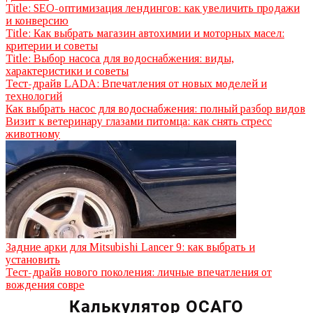
Title: SEO-оптимизация лендингов: как увеличить продажи
и конверсию
Title: Как выбрать магазин автохимии и моторных масел:
критерии и советы
Title: Выбор насоса для водоснабжения: виды,
характеристики и советы
Тест-драйв LADA: Впечатления от новых моделей и
технологий
Как выбрать насос для водоснабжения: полный разбор видов
Визит к ветеринару глазами питомца: как снять стресс
животному
Задние арки для Mitsubishi Lancer 9: как выбрать и
установить
Тест-драйв нового поколения: личные впечатления от
вождения совре