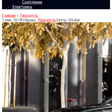
Сцепление
Электрика
Главная
»
Двигатель
5 мая, 2024
Рубрика:
Двигатель
Автор:
kliokat