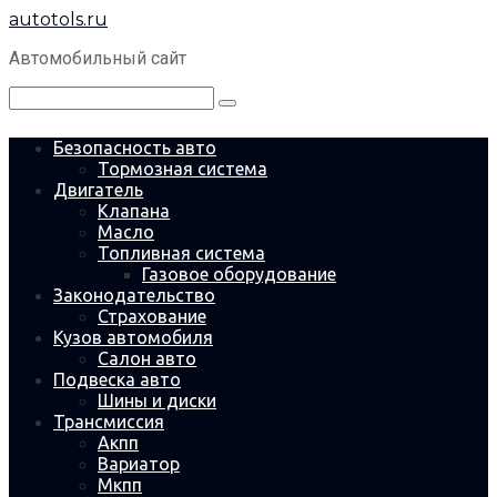
Перейти
autotols.ru
к
контенту
Автомобильный сайт
Поиск:
Безопасность авто
Тормозная система
Двигатель
Клапана
Масло
Топливная система
Газовое оборудование
Законодательство
Страхование
Кузов автомобиля
Салон авто
Подвеска авто
Шины и диски
Трансмиссия
Акпп
Вариатор
Мкпп