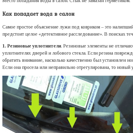
Место попадания воды в салон. Стык не замазан герметиком.
Как попадает вода в салон
Самое простое объяснение лужи под ковриком – это налипший н
предстоит целое «детективное расследование». В поисках те
1. Резиновые уплотнители
. Резиновые элементы не отличают
уплотнителях дверей и лобового стекла. Если резина поврежд
обратить внимание, насколько качественно был установлен н
Если она просела или неправильно отрегулирована, то новый 