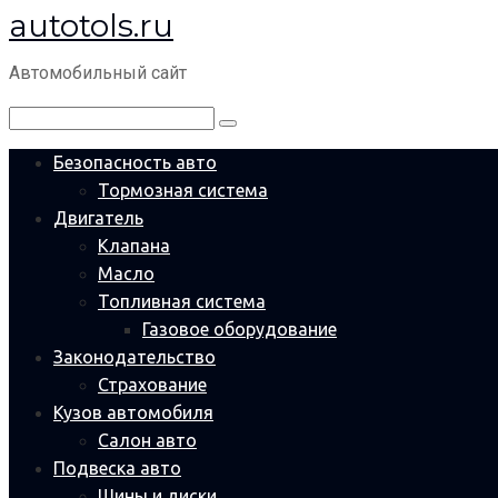
autotols.ru
Перейти
к
Автомобильный сайт
контенту
Поиск:
Безопасность авто
Тормозная система
Двигатель
Клапана
Масло
Топливная система
Газовое оборудование
Законодательство
Страхование
Кузов автомобиля
Салон авто
Подвеска авто
Шины и диски