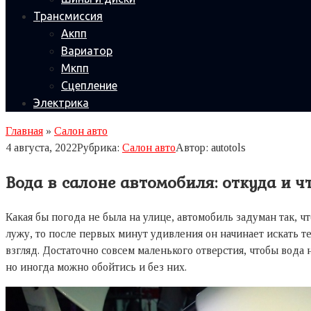
Трансмиссия
Акпп
Вариатор
Мкпп
Сцепление
Электрика
Главная
»
Салон авто
4 августа, 2022
Рубрика:
Салон авто
Автор:
autotols
Вода в салоне автомобиля: откуда и ч
Какая бы погода не была на улице, автомобиль задуман так, ч
лужу, то после первых минут удивления он начинает искать те
взгляд. Достаточно совсем маленького отверстия, чтобы вода
но иногда можно обойтись и без них.