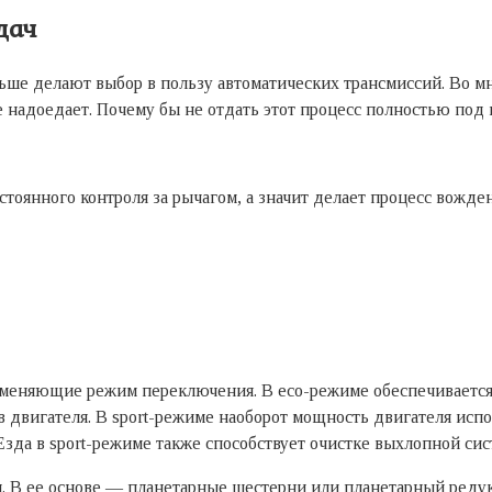
дач
ьше делают выбор в пользу автоматических трансмиссий. Во мн
 надоедает. Почему бы не отдать этот процесс полностью под
стоянного контроля за рычагом, а значит делает процесс вожд
.п., меняющие режим переключения. В eco-режиме обеспечивает
 двигателя. В sport-режиме наоборот мощность двигателя исп
зда в sport-режиме также способствует очистке выхлопной сист
. В ее основе — планетарные шестерни или планетарный редук