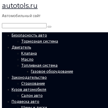
autotols.ru
Перейти
к
Автомобильный сайт
контенту
Поиск:
Безопасность авто
Тормозная система
Двигатель
Клапана
Масло
Топливная система
Газовое оборудование
Законодательство
Страхование
Кузов автомобиля
Салон авто
Подвеска авто
Шины и диски