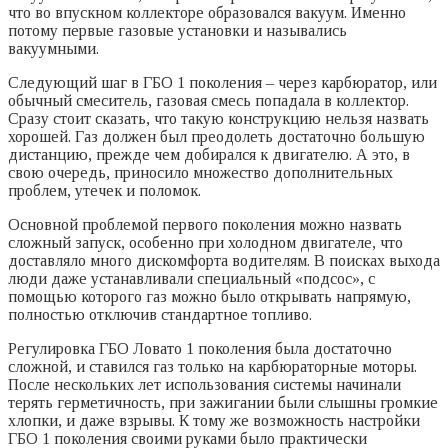
что во впускном коллекторе образовался вакуум. Именно
потому первые газовые установки и назывались
вакуумными.
Следующий шаг в ГБО 1 поколения – через карбюратор, или
обычный смеситель, газовая смесь попадала в коллектор.
Сразу стоит сказать, что такую конструкцию нельзя назвать
хорошей. Газ должен был преодолеть достаточно большую
дистанцию, прежде чем добирался к двигателю. А это, в
свою очередь, приносило множество дополнительных
проблем, утечек и поломок.
Основной проблемой первого поколения можно назвать
сложный запуск, особенно при холодном двигателе, что
доставляло много дискомфорта водителям. В поисках выхода
люди даже устанавливали специальный «подсос», с
помощью которого газ можно было открывать напрямую,
полностью отключив стандартное топливо.
Регулировка ГБО Ловато 1 поколения была достаточно
сложной, и ставился газ только на карбюраторные моторы.
После нескольких лет использования системы начинали
терять герметичность, при зажигании были слышны громкие
хлопки, и даже взрывы. К тому же возможность настройки
ГБО 1 поколения своими руками было практически