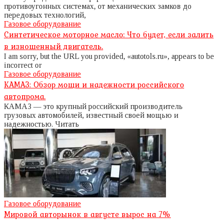
противоугонных системах, от механических замков до
передовых технологий,
Газовое оборудование
Синтетическое моторное масло: Что будет, если залить
в изношенный двигатель.
I am sorry, but the URL you provided, «autotols.ru», appears to be
incorrect or
Газовое оборудование
КАМАЗ: Обзор мощи и надежности российского
автопрома.
КАМАЗ — это крупный российский производитель
грузовых автомобилей, известный своей мощью и
надежностью. Читать
Газовое оборудование
Мировой авторынок в августе вырос на 7%