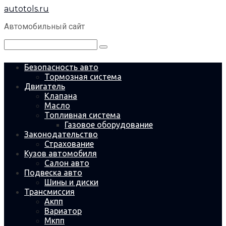
Перейти
autotols.ru
к
контенту
Автомобильный сайт
Поиск:
Безопасность авто
Тормозная система
Двигатель
Клапана
Масло
Топливная система
Газовое оборудование
Законодательство
Страхование
Кузов автомобиля
Салон авто
Подвеска авто
Шины и диски
Трансмиссия
Акпп
Вариатор
Мкпп