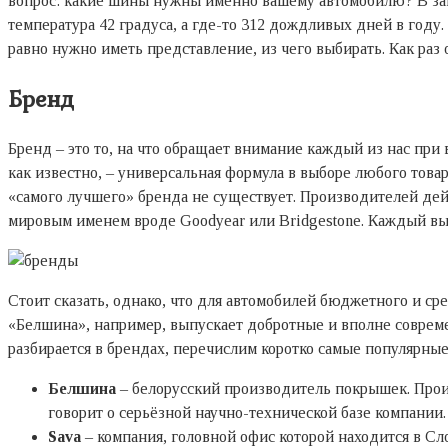
вопрос: какие шины нужны именно вашему автомобилю? В зави
температура 42 градуса, а где-то 312 дождливых дней в году
равно нужно иметь представление, из чего выбирать. Как раз 
Бренд
Бренд – это то, на что обращает внимание каждый из нас при 
как известно, – универсальная формула в выборе любого това
«самого лучшего» бренда не существует. Производителей де
мировым именем вроде Goodyear или Bridgestone. Каждый выб
Стоит сказать, однако, что для автомобилей бюджетного и ср
«Белшина», например, выпускает добротные и вполне совреме
разбирается в брендах, перечислим коротко самые популярные
Белшина
– белорусский производитель покрышек. Произ
говорит о серьёзной научно-технической базе компании
Sava
– компания, головной офис которой находится в Сл