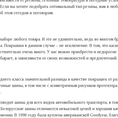
симости от региона, сезонные температуры и погодные услови
. Если вы хотите подобрать оптимальный тип резины, вам в люб
об этом сегодня и поговорим.
выборе любого товара. И это не удивительно, ведь во многом бр
ра. Покрышки в данном случае – не исключение. В том, что кас
йствительно очень много. У нас можно приобрести и недороги
ирает, в зависимости от своих возможностей и предпочтений.
еднего класса значительной разницы в качестве покрышек от р
нные шины, в том числе с асиметричным рисунком протектора. 
.
водит шины для всех видов автомобильного транспорта, в том
. Белорусские шины отличаются невысокой ценой и хорошим ка
овении. В 1998 году была куплена американской Goodyear, бла