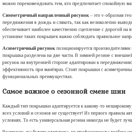
можно порекомендовать тем, кто предпочитает спокойную ма
Симметричный направленный рисунок
– это v-образная ге
передвижения в дождь и слякоть, так как великолепно выво
обеспечивает наиболее качественно сцепление с дорогой на 
установке таких покрышек важно соблюдать правильное напра
Асиметричный рисунок
позиционируется производителями к
покрышка разделена на две части. В зимней резине с внешне
рисунок на внутренней стороне адаптирован к передвижению
эффективность при манёврах. Стоят покрышки с асиметричным 
функциональных преимуществах.
Самое важное о сезонной смене шин
Каждый тип покрышки адаптируется к какому-то неширокому 
всех условий и сезонов не существует! Из первого правила а
условиях. То есть универсальная резина никогда не будет лучш
Возможно, вы будете удивлены, но профессионалы вообще не