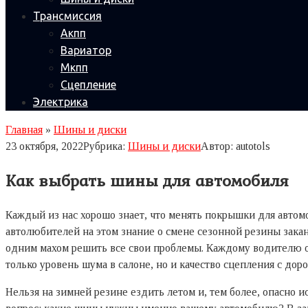
Трансмиссия
Акпп
Вариатор
Мкпп
Сцепление
Электрика
Главная
»
Шины и диски
23 октября, 2022
Рубрика:
Шины и диски
Автор:
autotols
Как выбрать шины для автомобиля
Каждый из нас хорошо знает, что менять покрышки для автомо
автолюбителей на этом знание о смене сезонной резины закан
одним махом решить все свои проблемы. Каждому водителю оч
только уровень шума в салоне, но и качество сцепления с доро
Нельзя на зимней резине ездить летом и, тем более, опасно и