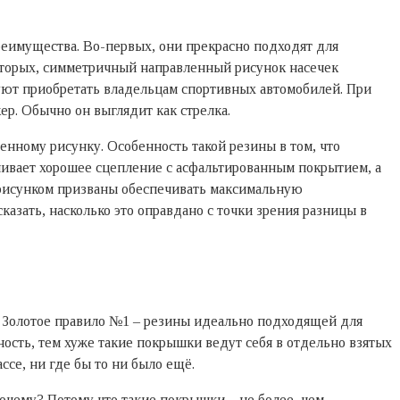
преимущества. Во-первых, они прекрасно подходят для
вторых, симметричный направленный рисунок насечек
уют приобретать владельцам спортивных автомобилей. При
р. Обычно он выглядит как стрелка.
нному рисунку. Особенность такой резины в том, что
чивает хорошее сцепление с асфальтированным покрытием, а
 рисунком призваны обеспечивать максимальную
азать, насколько это оправдано с точки зрения разницы в
. Золотое правило №1 – резины идеально подходящей для
ность, тем хуже такие покрышки ведут себя в отдельно взятых
ссе, ни где бы то ни было ещё.
чему? Потому что такие покрышки – не более, чем