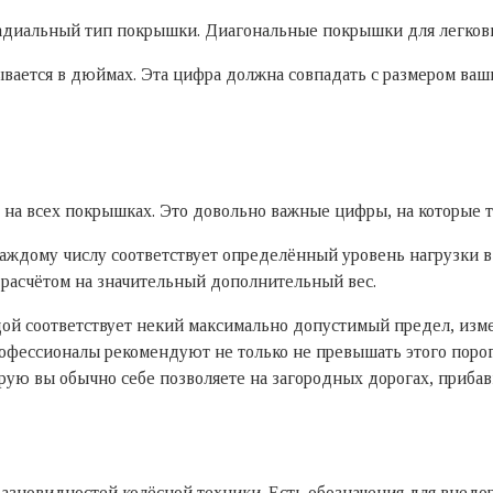
 радиальный тип покрышки. Диагональные покрышки для легков
вается в дюймах. Эта цифра должна совпадать с размером ваш
и на всех покрышках. Это довольно важные цифры, на которые
аждому числу соответствует определённый уровень нагрузки в 
 расчётом на значительный дополнительный вес.
дой соответствует некий максимально допустимый предел, изм
рофессионалы рекомендуют не только не превышать этого порог
рую вы обычно себе позволяете на загородных дорогах, прибав
азновидностей колёсной техники. Есть обозначения для внедоро