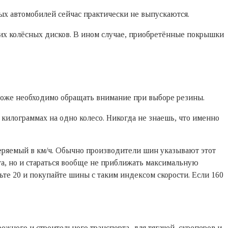
ых автомобилей сейчас практически не выпускаются.
их колёсных дисков. В ином случае, приобретённые покрышки
 тоже необходимо обращать внимание при выборе резины.
килограммах на одно колесо. Никогда не знаешь, что именно
еряемый в км/ч. Обычно производители шин указывают этот
а, но и стараться вообще не приближать максимальную
ьте 20 и покупайте шины с таким индексом скорости. Если 160
жного и строительного транспорта, для тягачей, скреперов и