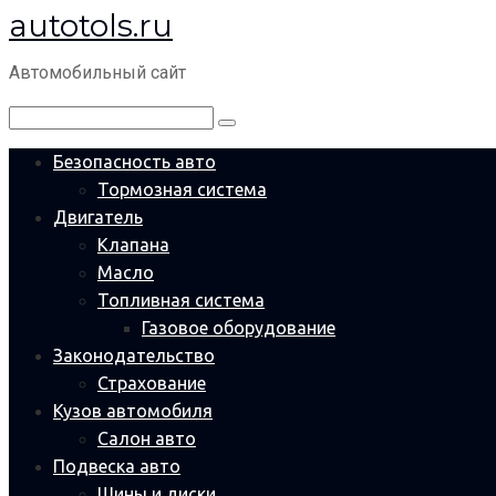
autotols.ru
Перейти
к
Автомобильный сайт
контенту
Поиск:
Безопасность авто
Тормозная система
Двигатель
Клапана
Масло
Топливная система
Газовое оборудование
Законодательство
Страхование
Кузов автомобиля
Салон авто
Подвеска авто
Шины и диски