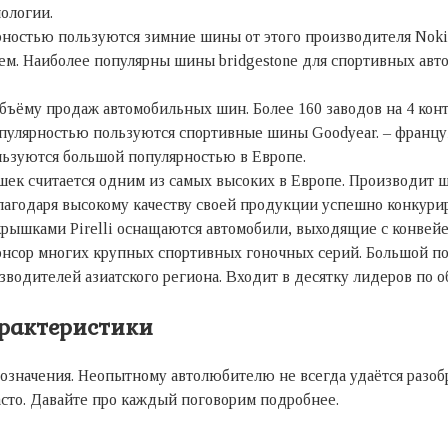
ологии.
остью пользуются зимние шины от этого производителя Nokian 
м. Наиболее популярны шины bridgestone для спортивных авт
объёму продаж автомобильных шин. Более 160 заводов на 4 кон
опулярностью пользуются спортивные шины Goodyear. – францу
льзуются большой популярностью в Европе.
ек считается одним из самых высоких в Европе. Производит ш
годаря высокому качеству своей продукции успешно конкурир
крышками Pirelli оснащаются автомобили, выходящие с конвей
нсор многих крупных спортивных гоночных серий. Большой по
водителей азиатского региона. Входит в десятку лидеров по 
рактеристики
значения. Неопытному автолюбителю не всегда удаётся разобрат
асто. Давайте про каждый поговорим подробнее.