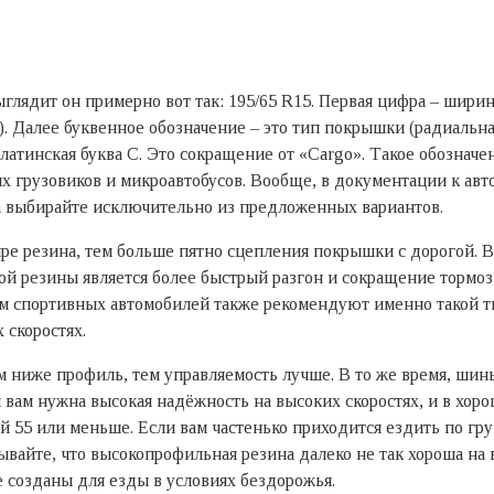
ыглядит он примерно вот так: 195/65 R15. Первая цифра – шир
). Далее буквенное обозначение – это тип покрышки (радиальн
латинская буква С. Это сокращение от «Cargo». Такое обозначе
их грузовиков и микроавтобусов. Вообще, в документации к а
а выбирайте исключительно из предложенных вариантов.
ре резина, тем больше пятно сцепления покрышки с дорогой. В
ой резины является более быстрый разгон и сокращение тормо
ям спортивных автомобилей также рекомендуют именно такой 
 скоростях.
 ниже профиль, тем управляемость лучше. В то же время, шин
и вам нужна высокая надёжность на высоких скоростях, и в хоро
й 55 или меньше. Если вам частенько приходится ездить по г
бывайте, что высокопрофильная резина далеко не так хороша на
 созданы для езды в условиях бездорожья.