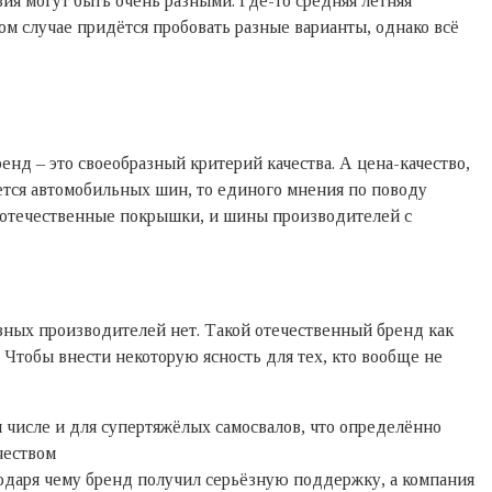
я могут быть очень разными. Где-то средняя летняя
ом случае придётся пробовать разные варианты, однако всё
енд – это своеобразный критерий качества. А цена-качество,
ается автомобильных шин, то единого мнения по поводу
е отечественные покрышки, и шины производителей с
азных производителей нет. Такой отечественный бренд как
Чтобы внести некоторую ясность для тех, кто вообще не
 числе и для супертяжёлых самосвалов, что определённо
чеством
годаря чему бренд получил серьёзную поддержку, а компания