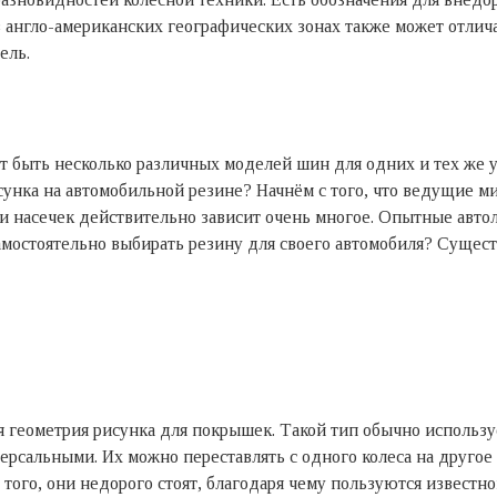
англо-американских географических зонах также может отлича
ель.
ет быть несколько различных моделей шин для одних и тех же 
исунка на автомобильной резине? Начнём с того, что ведущие 
ии насечек действительно зависит очень многое. Опытные автол
амостоятельно выбирать резину для своего автомобиля? Сущест
ая геометрия рисунка для покрышек. Такой тип обычно исполь
рсальными. Их можно переставлять с одного колеса на другое
того, они недорого стоят, благодаря чему пользуются известн