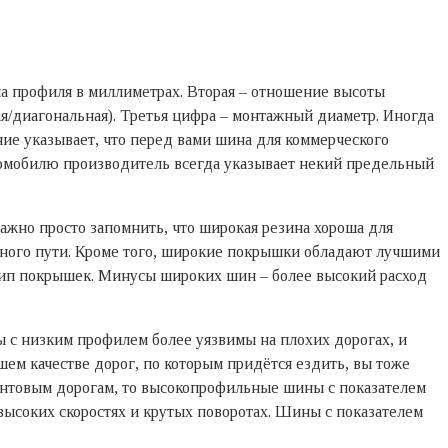
ина профиля в миллиметрах. Вторая – отношение высоты
ая/диагональная). Третья цифра – монтажный диаметр. Иногда
ние указывает, что перед вами шина для коммерческого
втомобилю производитель всегда указывает некий предельный
ажно просто запомнить, что широкая резина хороша для
зного пути. Кроме того, широкие покрышки обладают лучшими
тип покрышек. Минусы широких шин – более высокий расход
ы с низким профилем более уязвимы на плохих дорогах, и
шем качестве дорог, по которым придётся ездить, вы тоже
рунтовым дорогам, то высокопрофильные шины с показателем
 высоких скоростях и крутых поворотах. Шины с показателем