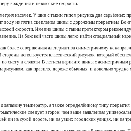
неру вождения и невысокие скорости.
ометрия насечек. У шин с таким типом рисунка два серьёзных 
дят воду из пятна сцепления шины с дорожным покрытием. Во-
высокой скорости. Именно шины с таким протектором рекоменд
вление. На боковой части шины легко найти специальный марке
ак более совершенная альтернатива симметричному ненаправле
й стороны используется классический рисунок, который обеспе
 по снегу и слякоти. В летнем варианте шины с асиметричным
рисунком, как правило, дороже обычных, и довольно трудно ск
диапазону температур, а также определённому типу покрытия
втоматические следует второе: чем выше заявленная универсаль
ей ни на сухой дороге, ни на узких городских улицах, ни на тра
 рекомендуют покупать шины с маркировкой «всесезонные». По